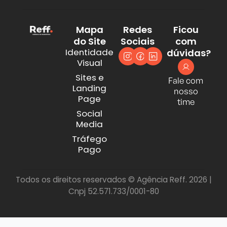
Mapa
Redes
Ficou
do Site
Sociais
com
Identidade
dúvidas?
Visual
Sites e
Fale com
Landing
nosso
Page
time
Social
Media
Tráfego
Pago
Todos os direitos reservados © Agência Reff. 2026 |
Cnpj 52.571.733/0001-80